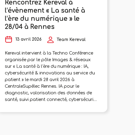
Rencontrez Kereval à
Le 
l’évènement « La santé à
pré
l’ère du numérique » le
9
28/04 à Rennes
L’ass
13 avril 2026
Team Kereval
qui c
les é
Kereval intervient à la Techno Conférence
Franc
organisée par le pôle Images & réseaux
rééle
sur « La santé à l’ère du numérique : IA,
Franc
cybersécurité & innovations au service du
Abdel
patient » le mardi 28 avril 2026 à
membr
CentraleSupélec Rennes. IA pour le
prési
diagnostic, valorisation des données de
les e
santé, suivi patient connecté, cybersécurité
Jean-
renforcée… Les innovations numériques
s’accélèrent