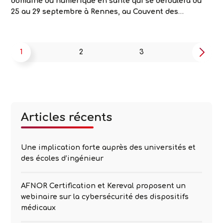
domaine du numérique en santé qui se déroulera du
25 au 29 septembre à Rennes, au Couvent des
Jacobins. Aux côtés de IHE-Europe et Interop’Santé
(IHE-France), Kereval est partie prenante de
l’organisation de cette édition annuelle qui s’inscrit
Pagination
1
2
3
Suivant
dans la semaine européenne de la e-santé, portée par
des
Le
…
publications
Connectathon
européen
se
déroule
Articles récents
à
Rennes
pour
Une implication forte auprès des universités et
la
des écoles d’ingénieur
seconde
fois
AFNOR Certification et Kereval proposent un
webinaire sur la cybersécurité des dispositifs
médicaux