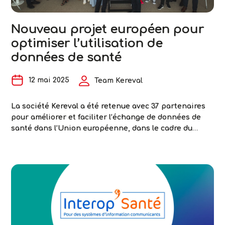
dédiée
à
Nouveau projet européen pour
l’interopérabilité
optimiser l’utilisation de
en
santé
données de santé
12 mai 2025
Team Kereval
La société Kereval a été retenue avec 37 partenaires
pour améliorer et faciliter l’échange de données de
santé dans l’Union européenne, dans le cadre du
projet européen i2X. Ce projet vise à démontrer la mise
en œuvre concrète et durable du format européen
d’échange de dossiers de santé électroniques
(European Electronic Health Record Exchange Format
Nouveau
…
projet
européen
pour