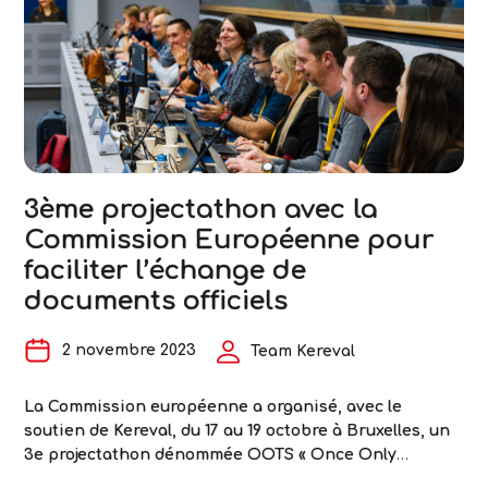
avec
le
CHU
de
Rennes
pour
améliorer
la qualité
3ème projectathon avec la
des
Commission Européenne pour
données
de
faciliter l’échange de
santé
documents officiels
2 novembre 2023
Team Kereval
La Commission européenne a organisé, avec le
soutien de Kereval, du 17 au 19 octobre à Bruxelles, un
3e projectathon dénommée OOTS « Once Only
Technical System », pour faciliter l’échange de