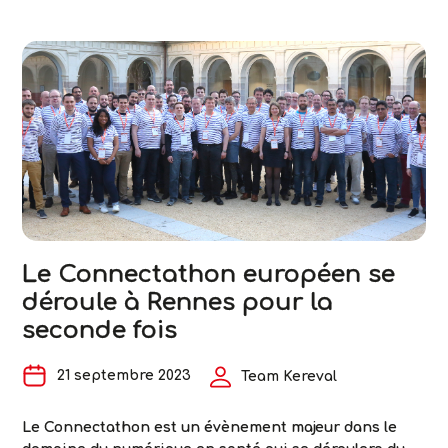
documents et de données officiels. Les équipes de
Kereval ont assuré une partie de la préparation
technique de l’évènement, avec la configuration de la
3ème
plateforme open
…
projectathon
avec
la
Commission
Européenne
pour
faciliter
l’échange
Le Connectathon européen se
de
déroule à Rennes pour la
documents
officiels
seconde fois
21 septembre 2023
Team Kereval
Le Connectathon est un évènement majeur dans le