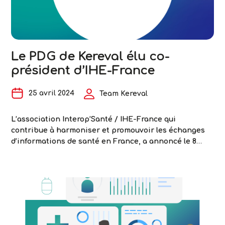
optimiser
l’utilisation
de
données
de
Le PDG de Kereval élu co-
santé
président d’IHE-France
25 avril 2024
Team Kereval
L’association Interop’Santé / IHE-France qui
contribue à harmoniser et promouvoir les échanges
d’informations de santé en France, a annoncé le 8
avril dernier l’élection de 2 nouveaux co-présidents
d’IHE-France et du président d’HL7 France.
Abdelmoula Tamoudi, PDG de Kereval membre d’IHE-
Europe, a été élu co-président d’IHE-France pour
représenter les entreprises du numérique en santé,
Le
Jean-François
…
PDG