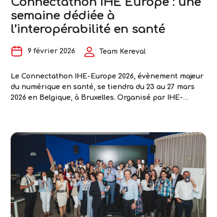
Connectathon IHE Europe : une
France
semaine dédiée à
l’interopérabilité en santé
9 février 2026
Team Kereval
Le Connectathon IHE-Europe 2026, évènement majeur
du numérique en santé, se tiendra du 23 au 27 mars
2026 en Belgique, à Bruxelles. Organisé par IHE-
Europe (Integrating the Healthcare Enterprise),
cet évènement international réunit chaque année les
acteurs de l’écosystème pour tester et valider
l’interopérabilité des solutions de santé numérique
selon des standards reconnus. Un rendez-vous
structuré autour de plusieurs temps forts Plusieurs
Connectathon IHE
évènements se déroulent
…
Europe
:
une
semaine