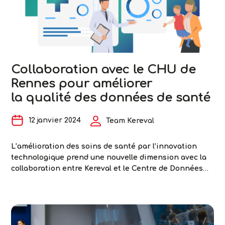
de
Kereval
élu
co-
président
d’IHE-
Collaboration avec le CHU de
France
Rennes pour améliorer
la qualité des données de santé
12 janvier 2024
Team Kereval
L’amélioration des soins de santé par l’innovation
technologique prend une nouvelle dimension avec la
collaboration entre Kereval et le Centre de Données
Cliniques (CDC) du CHU de Rennes, qui s’allient à
l’équipe de recherche Inserm DOMASIA du Laboratoire
Traitement du Signal et de l’Image. Cette collaboration,
alignée avec les objectifs du projet ONCOFair, est
Collaboration
dédiée à l’optimisation de la
…