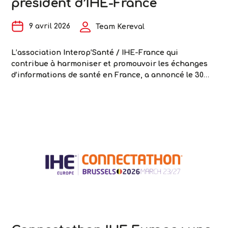
président d’IHE-France
9 avril 2026
Team Kereval
L’association Interop’Santé / IHE-France qui
contribue à harmoniser et promouvoir les échanges
d’informations de santé en France, a annoncé le 30
mars dernier la réélection des deux co-présidents
d’IHE-France et du président d’HL7 France.
Abdelmoula Tamoudi, PDG de Kereval membre d’IHE-
Europe, a été réélu co-président d’IHE-France pour
représenter les entreprises du numérique en santé,
Le
Jean-François
…
PDG
de
Kereval
réélu
co-
président
d’IHE-