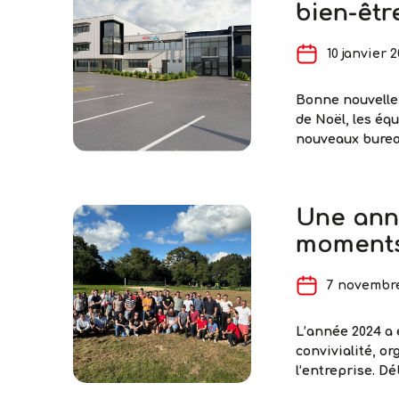
bien-êtr
10 janvier 
Bonne nouvelle 
de Noël, les éq
nouveaux bureau
perturbateurs p
doubler la sur
l’entreprise et
Une ann
moments 
7 novembr
L’année 2024 a
convivialité, or
l’entreprise. D
des rois qui fa