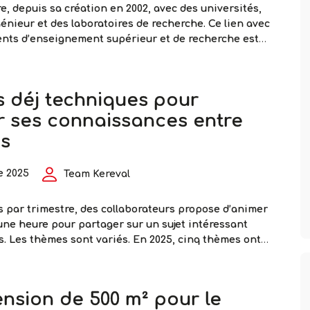
re, depuis sa création en 2002, avec des universités,
génieur et des laboratoires de recherche. Ce lien avec
ents d’enseignement supérieur et de recherche est
l’entreprise afin de maintenir son niveau d’expertise
s évolutions technologiques qui impacteront son
Une
eurs de ses collaborateurs contribuent à enrichir ses
…
ts déj techniques pour
implica
forte
r ses connaissances entre
auprès
es
des
univers
e 2025
Team Kereval
et
des
écoles
s par trimestre, des collaborateurs propose d’animer
d’ingén
une heure pour partager sur un sujet intéressant
s. Les thèmes sont variés. En 2025, cinq thèmes ont
n mars, deux développeurs ont présenté les
s développés par eux et leur équipe sur la plate-
Des
’interopérabilité en e-santé
…
nsion de 500 m² pour le
P’tits