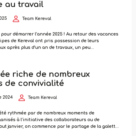
e au travail
déj
techniques
pour
2025
Team Kereval
partager
ses
pour démarrer l’année 2025 ! Au retour des vacances
connaissances
uipes de Kereval ont pris possession de leurs
entre
x après plus d’un an de travaux, un peu
collègues
arfois !Une extension de 500 m² a permis de presque
face des locaux pour répondre au développement de
Une
…
ée riche de nombreux
extension
de
de convivialité
500
m²
e 2024
Team Kereval
pour
le
 été rythmée par de nombreux moments de
bien-
ganisés à l’initiative des collaborateurs ou de
être
ébut janvier, on commence par le partage de la galette
au
it le bonheur de nos nombreux gourmands. Début
travail