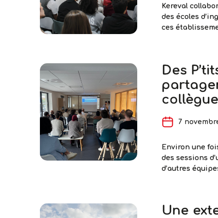
Kereval collabo
des écoles d’in
ces établissem
essentiel pour 
et anticiper le
activité. Plusi
Des P’ti
partage
collègu
7 novembr
Environ une foi
des sessions d’
d’autres équipe
été proposés. E
nouveaux module
forme de test d
Une exte