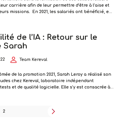
leur carrière afin de leur permettre d’être à l’aise et
eurs missions. En 2021, les salariés ont bénéficié, en
60 jours de formation et de montée en compétences.
<strong>Kere
remiers mois de leur arrivée dans l’entreprise,
…
investit
lité de l’IA : Retour sur le
dans
la
e Sarah
formation
de
022
Team Kereval
ses
collaborateu
ômée de la promotion 2021, Sarah Leroy a réalisé son
études chez Kereval, laboratoire indépendant
tests et de qualité logicielle. Elle s’y est consacrée à
 de l’IA. Pour Sarah, comme pour un grand nombre
AI, le stage de fin d’études du cursus ingénieur est un
abilité
2
Suivant