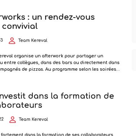
uste des crêpes préparées par les collègues qui ont
Une
rfois surprenantes.
…
rworks : un rendez-vous
année
riche
convivial
de
nombreux
23
Team Kereval
moments
de
reval organise un afterwork pour partager un
convivialité
 entre collègues, dans des bars ou directement dans
mpagnés de pizzas. Au programme selon les soirées :
été🎤 Karaoké🎶 Blind test et animations🪓 Lancée de
tif ? Se retrouver autrement, échanger, rire et
Les
iens collaborateurs dans une
…
investit dans la formation de
afterworks
:
aborateurs
un
rendez-
22
Team Kereval
vous
mensuel
t fortement dans la formation de ses collaborateurs
convivial