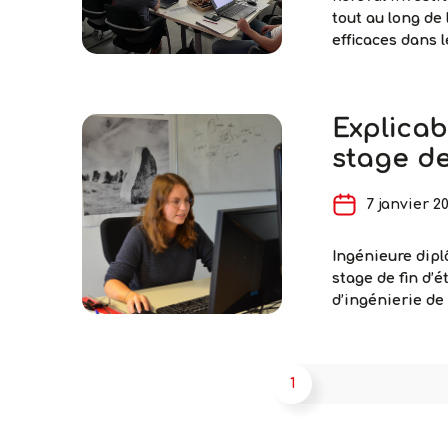
tout au long de 
efficaces dans l
moyenne, de 4,
Dans les tout p
Explicabi
stage d
7 janvier 2
Ingénieure dipl
stage de fin d’
d’ingénierie de 
l’explicabilité
d’élève de l’ENS
Explic
premier
…
Pagination
1
de
des
l’IA
publications
: