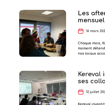
février, on dég
des recettes pa
Les afte
mensuel 
16 mars 20
Chaque mois, Ke
moment détendu
nos locaux acco
🎲 Jeux de soci
haches… L’objec
renforcer les l
Kereval 
ses coll
12 juillet 20
Kereval investi