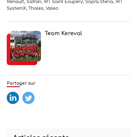
Renault, Safran, IRT Saint Exupery, Sopra Steria, IRT
SystemX, Thales, Valeo
Team Kereval
Partager sur
test
test2