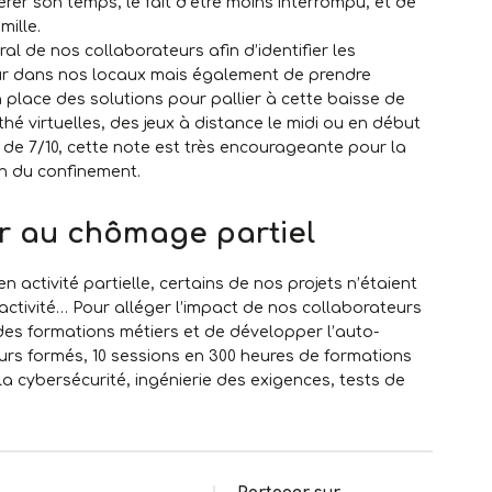
rer son temps, le fait d’être moins interrompu, et de
ille.
l de nos collaborateurs afin d’identifier les
etour dans nos locaux mais également de prendre
place des solutions pour pallier à cette baisse de
é virtuelles, des jeux à distance le midi ou en début
de 7/10, cette note est très encourageante pour la
in du confinement.
er au chômage partiel
 activité partielle, certains de nos projets n’étaient
activité… Pour alléger l’impact de nos collaborateurs
 des formations métiers et de développer l’auto-
urs formés, 10 sessions en 300 heures de formations
a cybersécurité, ingénierie des exigences, tests de