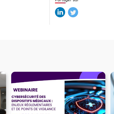
Partager sur
test
test2