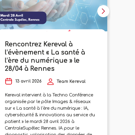
Rencontrez Kereval à
Le 
l’évènement « La santé à
pré
l’ère du numérique » le
9
28/04 à Rennes
L’ass
13 avril 2026
Team Kereval
qui c
les é
Kereval intervient à la Techno Conférence
Franc
organisée par le pôle Images & réseaux
rééle
sur « La santé à l’ère du numérique : IA,
Franc
cybersécurité & innovations au service du
Abdel
patient » le mardi 28 avril 2026 à
membr
CentraleSupélec Rennes. IA pour le
prési
diagnostic, valorisation des données de